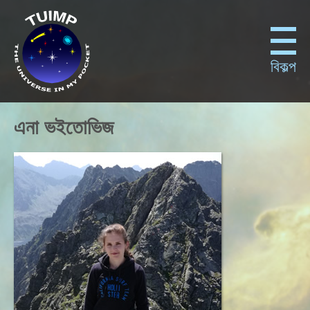
বিকল্প
এনা ভইতোভিজ