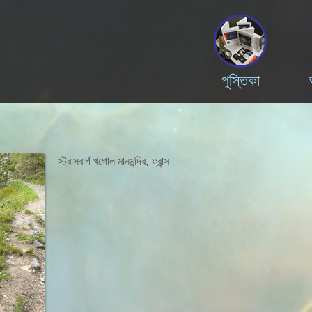
পুস্তিকা
স্ট্রাসবার্গ খগোল মানমন্দির, ফ্রান্স