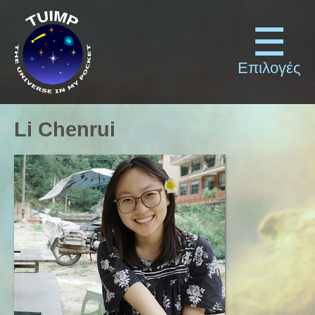
Επιλογές
Li Chenrui