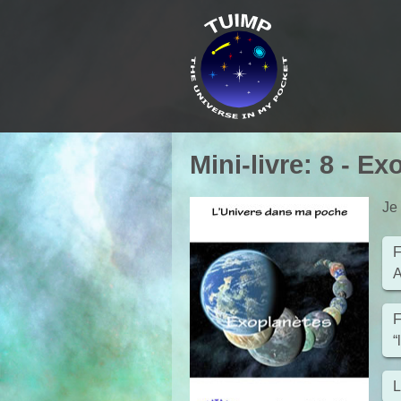
Mini-livre
:
8
-
Exo
Je
F
A
F
“
L