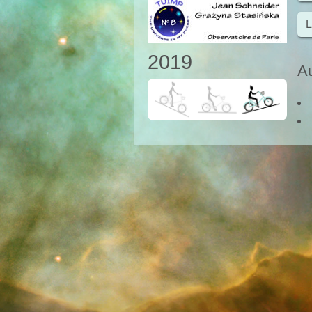
L
2019
Au