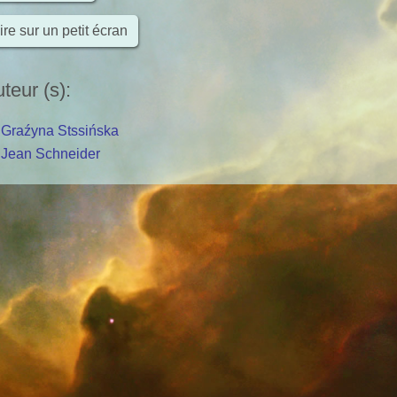
ire sur un petit écran
teur (s)
:
Graźyna Stssińska
Jean Schneider