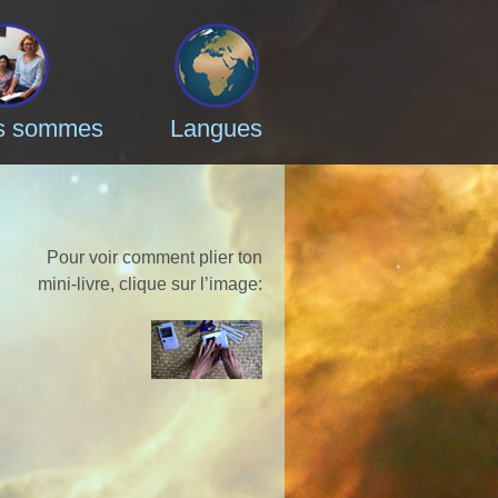
s sommes
Langues
Pour voir comment plier ton
mini-livre, clique sur l’image
: