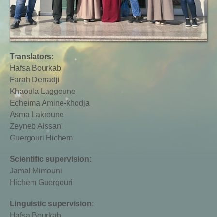
Translators:
Hafsa Bourkab
Farah Derradji
Khaoula Laggoune
Echeima Amine-khodja
Asma Lakroune
Zeyneb Aissani
Guergouri Hichem
Scientific supervision:
Jamal Mimouni
Hichem Guergouri
Linguistic supervision:
Hafsa Bourkab