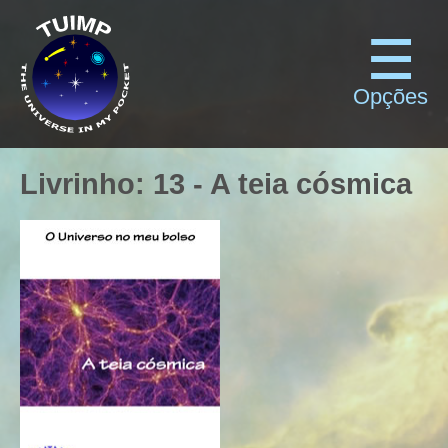
Opções
Livrinho
:
13
-
A teia cósmica