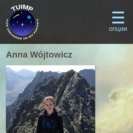
опции
Anna Wójtowicz