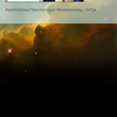
Αριστοτέλειο Πανεπιστήμιο Θεσσαλονίκης, Grčija