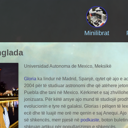
Minilibrat
nglada
Universidad Autonoma de Mexico, Meksikë
Gloria
ka lindur në Madrid, Spanjë, qytet që ajo e 
2004 për të studiuar astronomi dhe që atëhere jeton 
Puebla dhe tani në Mexico. Kërkimet e saj zhvillohe
jonizuara. Për këtë arsye ajo mund të studiojë pro
evolucionin e tyre në galaksi. Glorias i pëlqen të le
ecë dhe të luajë me orë me qenin e saj Anequi. Aj
së shkencës, merr pjesë në
podkaste
, boton buleti
shkruan artikuj për popullarizimin e shkencës.