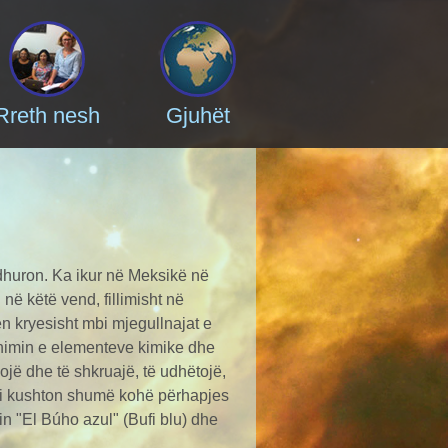
Rreth nesh
Gjuhët
adhuron. Ka ikur në Meksikë në
në këtë vend, fillimisht në
n kryesisht mbi mjegullnajat e
dhimin e elementeve kimike dhe
xojë dhe të shkruajë, të udhëtojë,
o i kushton shumë kohë përhapjes
nin "El Búho azul" (Bufi blu) dhe