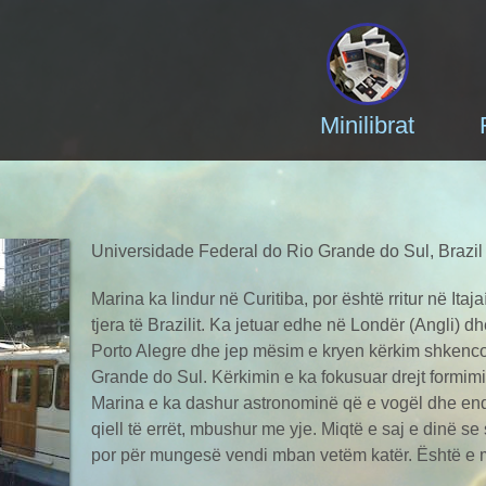
Minilibrat
Universidade Federal do Rio Grande do Sul, Brazil
Marina ka lindur në Curitiba, por është rritur në Itaja
tjera të Brazilit. Ka jetuar edhe në Londër (Angli) d
Porto Alegre dhe jep mësim e kryen kërkim shkencor
Grande do Sul. Kërkimin e ka fokusuar drejt formimit
Marina e ka dashur astronominë që e vogël dhe end
qiell të errët, mbushur me yje. Miqtë e saj e dinë 
por për mungesë vendi mban vetëm katër. Është e m