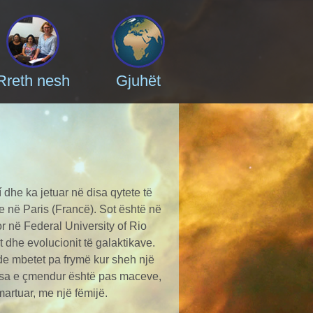
Rreth nesh
Gjuhët
í dhe ka jetuar në disa qytete të
he në Paris (Francë). Sot është në
 në Federal University of Rio
 dhe evolucionit të galaktikave.
e mbetet pa frymë kur sheh një
se sa e çmendur është pas maceve,
artuar, me një fëmijë.