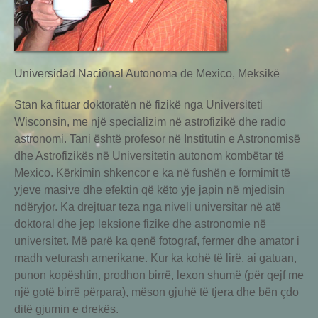
Universidad Nacional Autonoma de Mexico, Meksikë
Stan ka fituar doktoratën në fizikë nga Universiteti
Wisconsin, me një specializim në astrofizikë dhe radio
astronomi. Tani është profesor në Institutin e Astronomisë
dhe Astrofizikës në Universitetin autonom kombëtar të
Mexico. Kërkimin shkencor e ka në fushën e formimit të
yjeve masive dhe efektin që këto yje japin në mjedisin
ndëryjor. Ka drejtuar teza nga niveli universitar në atë
doktoral dhe jep leksione fizike dhe astronomie në
universitet. Më parë ka qenë fotograf, fermer dhe amator i
madh veturash amerikane. Kur ka kohë të lirë, ai gatuan,
punon kopështin, prodhon birrë, lexon shumë (për qejf me
një gotë birrë përpara), mëson gjuhë të tjera dhe bën çdo
ditë gjumin e drekës.