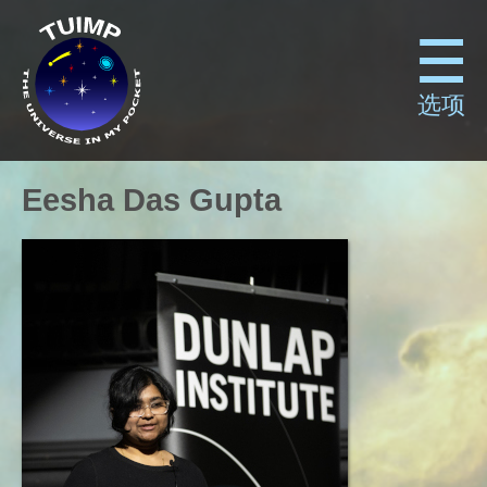
选项
Eesha Das Gupta