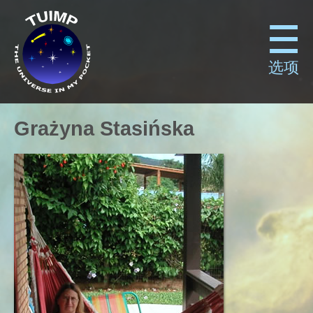
选项
Grażyna Stasińska