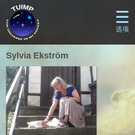
选项
Sylvia Ekström