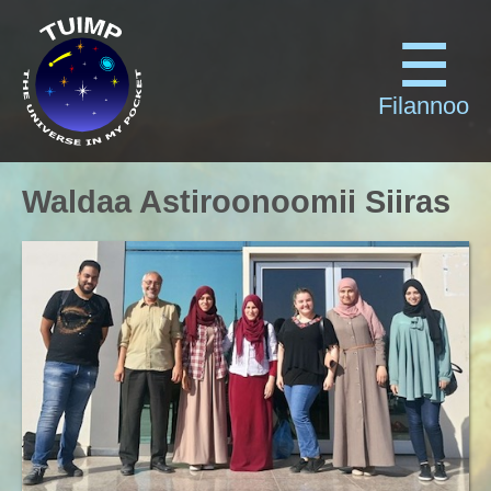
Filannoo
Waldaa Astiroonoomii Siiras