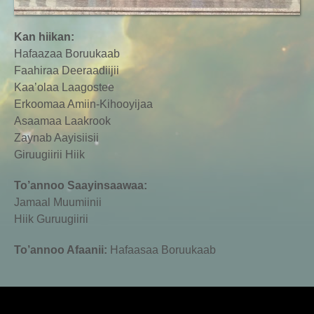
Kan hiikan:
Hafaazaa Boruukaab
Faahiraa Deeraadiijii
Kaa’olaa Laagostee
Erkoomaa Amiin-Kihooyijaa
Asaamaa Laakrook
Zaynab Aayisiisii
Giruugiirii Hiik
To’annoo Saayinsaawaa:
Jamaal Muumiinii
Hiik Guruugiirii
To’annoo Afaanii:
Hafaasaa Boruukaab