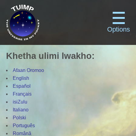
Options
Khetha ulimi lwakho
:
Afaan Oromoo
English
Español
Français
isiZulu
Italiano
Polski
Português
Română